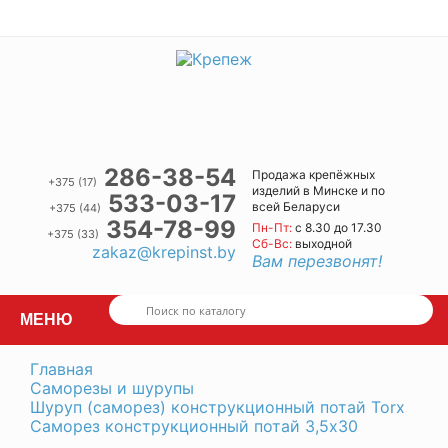
286-38-54
Продажа крепёжных
+375 (17)
изделий в Минске и по
533-03-17
всей Беларуси
+375 (44)
354-78-99
Пн-Пт:
с 8.30 до 17.30
+375 (33)
Cб-Вс:
выходной
zakaz@krepinst.by
Вам перезвонят!
МЕНЮ
Главная
Саморезы и шурупы
Шуруп (саморез) конструкционный потай Torx
Саморез конструкционный потай 3,5х30