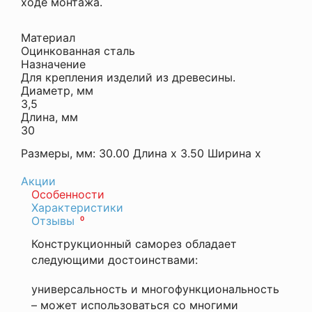
ходе монтажа.
Материал
Оцинкованная сталь
Назначение
Для крепления изделий из древесины.
Диаметр, мм
3,5
Длина, мм
30
Размеры, мм: 30.00
Длина
x 3.50
Ширина
x
Акции
Особенности
Характеристики
Оставить
Материал
Отзывы
0
отзыв
Оцинкованная
сталь
Конструкционный саморез обладает
Ваша
Назначение
следующими достоинствами:
оценка
Для
—
крепления
универсальность и многофункциональность
изделий
– может использоваться со многими
из