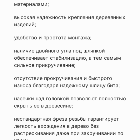
материалами;
древесины.
Диаметр,
мм
высокая надежность крепления деревянных
Ваше
3,5
изделий;
имя
Длина,
—
мм
удобство и простота монтажа;
30
Комментарий
Тип
наличие двойного угла под шляпкой
шлица
обеспечивает стабилизацию, а тем самым
TORX
15
сильное прикручивание;
Я
Для
согласен
дерева
отсутствие прокручивания и быстрого
с
Да
износа благодаря надежному шлицу бита;
Политикой
конфиденциальности
насечки над головкой позволяют полностью
данного
сайта
скрыть ее в древесине;
нестандартная фреза резьбы гарантирует
легкость вхождения в дерево без
растрескивания даже при закручивании по